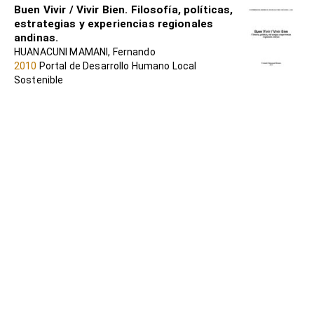
Buen Vivir / Vivir Bien. Filosofía, políticas,
estrategias y experiencias regionales
andinas.
HUANACUNI MAMANI, Fernando
2010
Portal de Desarrollo Humano Local
Sostenible
Metodologías para la construcción de
alternativas de vida
ITXASO BENGOETXEA LARRINAGA, Liliana
Zambrano-Quintero et al
2023
Portal de Desarrollo Humano Local
Sostenible
Sumak Kawsay / Buen Vivir y cambios
civilizatorios
LEÓN, Irene (coord)
2010
Portal de Desarrollo Humano Local
Sostenible
EL BUEN VIVIR : DEL SUMAK KAWSAY Y
SUMA QAMAÑA A LAS CONSTITUCIONES