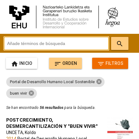
search
home
sort
filter_list
INICIO
ORDEN
FILTROS
cancel
Portal de Desarrollo Humano Local Sostenible
cancel
buen vivir
Se han encontrado
56 resultados
para la búsqueda.
POSTCRECIMIENTO,
DESMERCANTILIZACIÓN Y "BUEN VIVIR"
UNCETA, Koldo
2014
Portal de Desarrollo Humano Local