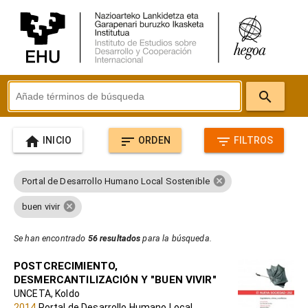
search
home
sort
filter_list
INICIO
ORDEN
FILTROS
cancel
Portal de Desarrollo Humano Local Sostenible
cancel
buen vivir
Se han encontrado
56 resultados
para la búsqueda.
POSTCRECIMIENTO,
DESMERCANTILIZACIÓN Y "BUEN VIVIR"
UNCETA, Koldo
2014
Portal de Desarrollo Humano Local