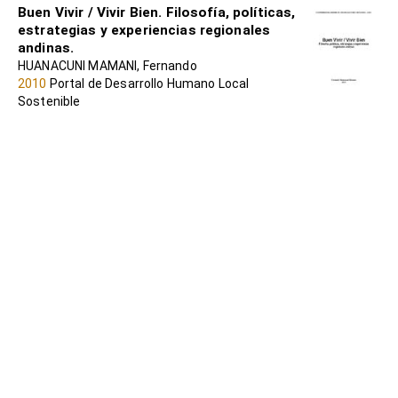
Buen Vivir / Vivir Bien. Filosofía, políticas,
estrategias y experiencias regionales
andinas.
HUANACUNI MAMANI, Fernando
2010
Portal de Desarrollo Humano Local
Sostenible
Metodologías para la construcción de
alternativas de vida
ITXASO BENGOETXEA LARRINAGA, Liliana
Zambrano-Quintero et al
2023
Portal de Desarrollo Humano Local
Sostenible
Sumak Kawsay / Buen Vivir y cambios
civilizatorios
LEÓN, Irene (coord)
2010
Portal de Desarrollo Humano Local
Sostenible
EL BUEN VIVIR : DEL SUMAK KAWSAY Y
SUMA QAMAÑA A LAS CONSTITUCIONES