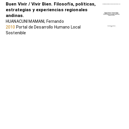
Buen Vivir / Vivir Bien. Filosofía, políticas,
estrategias y experiencias regionales
andinas.
HUANACUNI MAMANI, Fernando
2010
Portal de Desarrollo Humano Local
Sostenible
Metodologías para la construcción de
alternativas de vida
ITXASO BENGOETXEA LARRINAGA, Liliana
Zambrano-Quintero et al
2023
Portal de Desarrollo Humano Local
Sostenible
Sumak Kawsay / Buen Vivir y cambios
civilizatorios
LEÓN, Irene (coord)
2010
Portal de Desarrollo Humano Local
Sostenible
EL BUEN VIVIR : DEL SUMAK KAWSAY Y
SUMA QAMAÑA A LAS CONSTITUCIONES