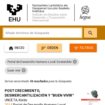
search
home
sort
filter_list
INICIO
ORDEN
FILTROS
cancel
Portal de Desarrollo Humano Local Sostenible
cancel
buen vivir
Se han encontrado
56 resultados
para la búsqueda.
POSTCRECIMIENTO,
DESMERCANTILIZACIÓN Y "BUEN VIVIR"
UNCETA, Koldo
2014
Portal de Desarrollo Humano Local