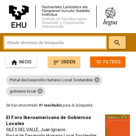
search
home
sort
filter_list
INICIO
ORDEN
FILTROS
cancel
Portal de Desarrollo Humano Local Sostenible
cancel
gobierno local
Se han encontrado
91 resultados
para la búsqueda.
El Foro Iberoamericana de Gobiernos
Locales
SILES DEL VALLE, Juan Ignacio
Portal de Desarrollo Humano Local Sostenible