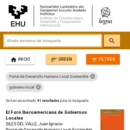
search
home
sort
filter_list
INICIO
ORDEN
FILTROS
cancel
Portal de Desarrollo Humano Local Sostenible
cancel
gobierno local
Se han encontrado
91 resultados
para la búsqueda.
El Foro Iberoamericana de Gobiernos
Locales
SILES DEL VALLE, Juan Ignacio
Portal de Desarrollo Humano Local Sostenible