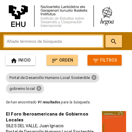
search
home
sort
filter_list
INICIO
ORDEN
FILTROS
cancel
Portal de Desarrollo Humano Local Sostenible
cancel
gobierno local
Se han encontrado
91 resultados
para la búsqueda.
El Foro Iberoamericana de Gobiernos
Locales
SILES DEL VALLE, Juan Ignacio
Portal de Desarrollo Humano Local Sostenible