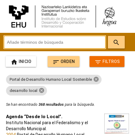
search
home
sort
filter_list
INICIO
ORDEN
FILTROS
cancel
Portal de Desarrollo Humano Local Sostenible
cancel
desarrollo local
Se han encontrado
368 resultados
para la búsqueda.
Agenda “Desde lo Local”.
Instituto Nacional para el Federalismo y el
Desarrollo Municipal.
2004
Portal de Desarrollo Humano Local