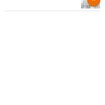
Gobernanza para el desarrollo local
JORQUERA BEAS, Daniela
2011
Portal de Desarrollo Humano Local
Sostenible
SOBERANÍA LOCAL
MURRAY MAS, Ivan; (et al.)
2015
Portal de Desarrollo Humano Local
Sostenible
Interrelación local-global en los procesos
de Desarrollo Humano Local
MIKEL ZURBANO, Xabier Gainza y Eduardo
Bidaurratzaga
2014
Portal de Desarrollo Humano Local
Sostenible