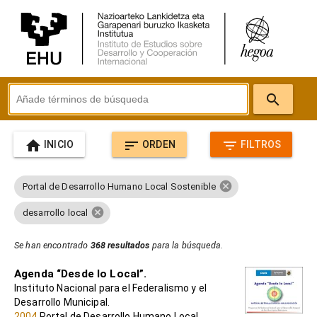
search
home
sort
filter_list
INICIO
ORDEN
FILTROS
cancel
Portal de Desarrollo Humano Local Sostenible
cancel
desarrollo local
Se han encontrado
368 resultados
para la búsqueda.
Agenda “Desde lo Local”.
Instituto Nacional para el Federalismo y el
Desarrollo Municipal.
2004
Portal de Desarrollo Humano Local