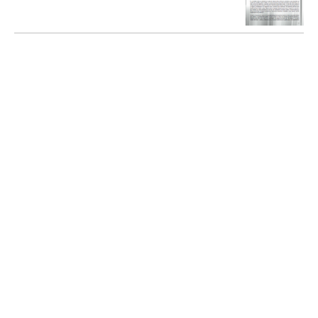
Gobernanza para el desarrollo local
JORQUERA BEAS, Daniela
2011
Portal de Desarrollo Humano Local
Sostenible
SOBERANÍA LOCAL
MURRAY MAS, Ivan; (et al.)
2015
Portal de Desarrollo Humano Local
Sostenible
Interrelación local-global en los procesos
de Desarrollo Humano Local
MIKEL ZURBANO, Xabier Gainza y Eduardo
Bidaurratzaga
2014
Portal de Desarrollo Humano Local
Sostenible