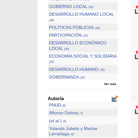
GOBIERNO LOCAL
(50)
DESARROLLO HUMANO LOCAL
(48)
POLÍTICAS PÚBLICAS
(46)
PARTICIPACIÓN
(43)
DESARROLLO ECONÓMICO
LOCAL
(40)
ECONOMÍA SOCIAL Y SOLIDARIA
(39)
DESARROLLO HUMANO
(36)
GOBERNANZA
(35)
Ver más
Autoría
PNUD
(8)
Alfonso Dubois
(7)
(et al.)
(6)
Yolanda Jubeto y Mertxe
Larrañaga
(6)