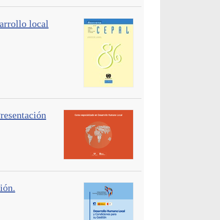
arrollo local
sentación
ión.