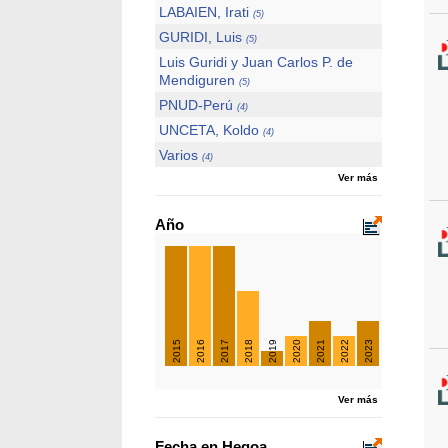
LABAIEN, Irati
(5)
GURIDI, Luis
(5)
Luis Guridi y Juan Carlos P. de
Mendiguren
(5)
PNUD-Perú
(4)
UNCETA, Koldo
(4)
Varios
(4)
Ver más
Año
2015
2016
2017
2018
2019
2020
2021
2022
2023
Ver más
Fecha en Hegoa