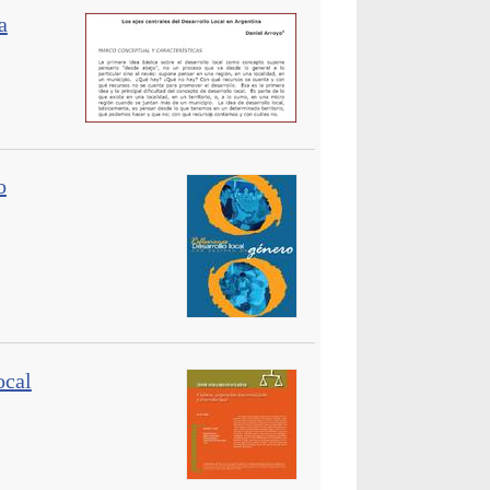
a
o
ocal