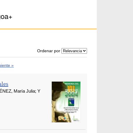
goa+
Ordenar por
uiente »
ales
ÉNEZ, María Julia; Y