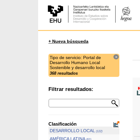
+ Nueva búsqueda
×
Tipo de servicio: Portal de
Desarrollo Humano Local
Sostenible y desarrollo local
368 resultados
Filtrar resultados:
Clasificación
DESARROLLO LOCAL
(122)
AMÉRICA LATINA
(61)