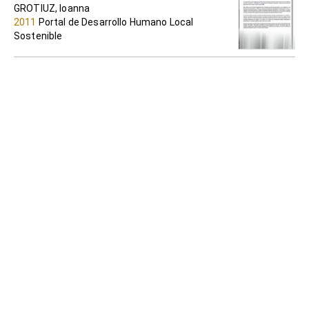
GROTIUZ, Ioanna
2011
Portal de Desarrollo Humano Local
Sostenible
El rol de los Gobiernos Locales en la
promoción del desarrollo económico
Centro Guaman Poma de Ayala
2007
Portal de Desarrollo Humano Local
Sostenible
Gobiernos Locales y Desarrollo
económico en América Latina y el Caribe.
ALBURQUERQUE, Francisco
1998
Portal de Desarrollo Humano Local
Sostenible
Guías metodológicas para la promoción
municipal del desarrollo económico local
ANTÚNEZ ANTÚNEZ, Rómulo (autor) y Aliaga
Chahud, Marcela (compilación)
2008
Portal de Desarrollo Humano Local