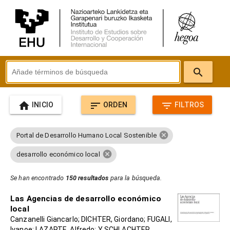
search
home
sort
filter_list
INICIO
ORDEN
FILTROS
cancel
Portal de Desarrollo Humano Local Sostenible
cancel
desarrollo económico local
Se han encontrado
150 resultados
para la búsqueda.
Las Agencias de desarrollo económico
local
Canzanelli Giancarlo; DICHTER, Giordano; FUGALI,
Ivanoe; LAZARTE, Alfredo; Y SCHLACHTER,