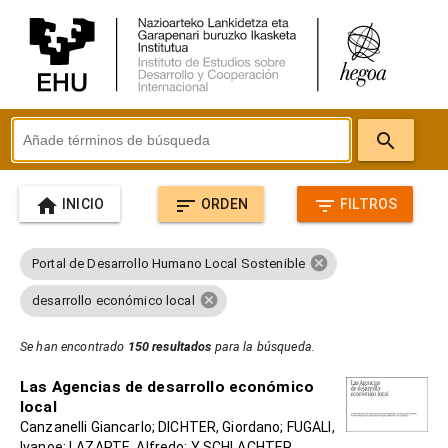
search
home
sort
filter_list
INICIO
ORDEN
FILTROS
cancel
Portal de Desarrollo Humano Local Sostenible
cancel
desarrollo económico local
Se han encontrado
150 resultados
para la búsqueda.
Las Agencias de desarrollo económico
local
Canzanelli Giancarlo; DICHTER, Giordano; FUGALI,
Ivanoe; LAZARTE, Alfredo; Y SCHLACHTER,