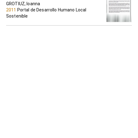
GROTIUZ, Ioanna
2011
Portal de Desarrollo Humano Local
Sostenible
El rol de los Gobiernos Locales en la
promoción del desarrollo económico
Centro Guaman Poma de Ayala
2007
Portal de Desarrollo Humano Local
Sostenible
Gobiernos Locales y Desarrollo
económico en América Latina y el Caribe.
ALBURQUERQUE, Francisco
1998
Portal de Desarrollo Humano Local
Sostenible
Guías metodológicas para la promoción
municipal del desarrollo económico local
ANTÚNEZ ANTÚNEZ, Rómulo (autor) y Aliaga
Chahud, Marcela (compilación)
2008
Portal de Desarrollo Humano Local