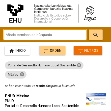
search
home
sort
filter_list
INICIO
ORDEN
FILTROS
cancel
Portal de Desarrollo Humano Local Sostenible
cancel
México
Se han encontrado
37 resultados
para la búsqueda.
PNUD México
PNUD
Portal de Desarrollo Humano Local Sostenible