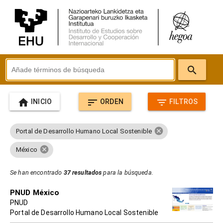
search
home
sort
filter_list
INICIO
ORDEN
FILTROS
cancel
Portal de Desarrollo Humano Local Sostenible
cancel
México
Se han encontrado
37 resultados
para la búsqueda.
PNUD México
PNUD
Portal de Desarrollo Humano Local Sostenible