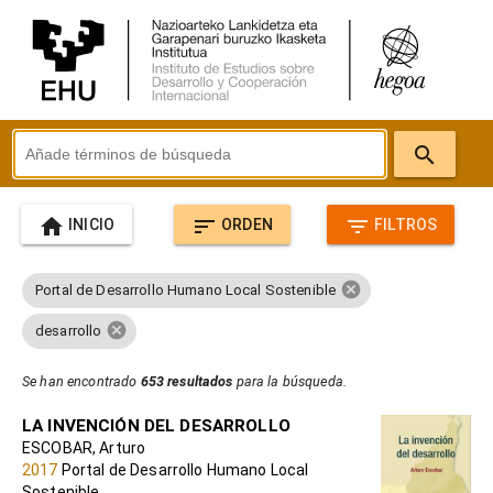
search
home
sort
filter_list
INICIO
ORDEN
FILTROS
cancel
Portal de Desarrollo Humano Local Sostenible
cancel
desarrollo
Se han encontrado
653 resultados
para la búsqueda.
LA INVENCIÓN DEL DESARROLLO
ESCOBAR, Arturo
2017
Portal de Desarrollo Humano Local
Sostenible