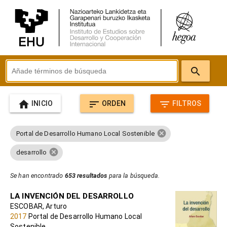
search
home
sort
filter_list
INICIO
ORDEN
FILTROS
cancel
Portal de Desarrollo Humano Local Sostenible
cancel
desarrollo
Se han encontrado
653 resultados
para la búsqueda.
LA INVENCIÓN DEL DESARROLLO
ESCOBAR, Arturo
2017
Portal de Desarrollo Humano Local
Sostenible