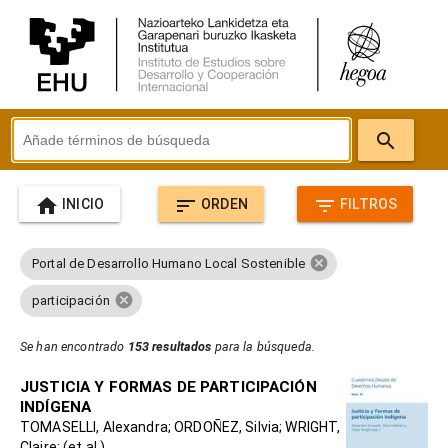
search
home
sort
filter_list
INICIO
ORDEN
FILTROS
cancel
Portal de Desarrollo Humano Local Sostenible
cancel
participación
Se han encontrado
153 resultados
para la búsqueda.
JUSTICIA Y FORMAS DE PARTICIPACIÓN
INDÍGENA
TOMASELLI, Alexandra; ORDOÑEZ, Silvia; WRIGHT,
Claire; (et al.)