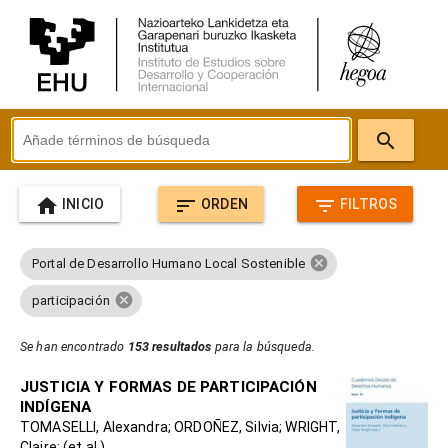
search
home
sort
filter_list
INICIO
ORDEN
FILTROS
cancel
Portal de Desarrollo Humano Local Sostenible
cancel
participación
Se han encontrado
153 resultados
para la búsqueda.
JUSTICIA Y FORMAS DE PARTICIPACIÓN
INDÍGENA
TOMASELLI, Alexandra; ORDOÑEZ, Silvia; WRIGHT,
Claire; (et al.)