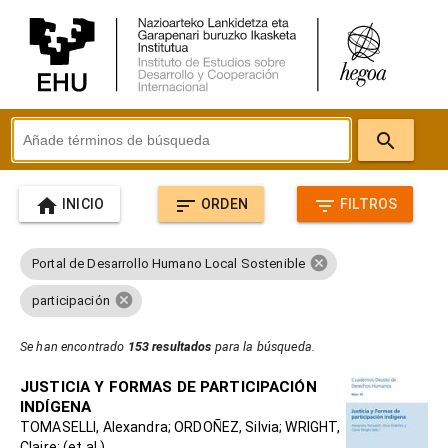
search
home
sort
filter_list
INICIO
ORDEN
FILTROS
cancel
Portal de Desarrollo Humano Local Sostenible
cancel
participación
Se han encontrado
153 resultados
para la búsqueda.
JUSTICIA Y FORMAS DE PARTICIPACIÓN
INDÍGENA
TOMASELLI, Alexandra; ORDOÑEZ, Silvia; WRIGHT,
Claire; (et al.)