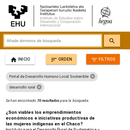
search
home
sort
filter_list
INICIO
ORDEN
FILTROS
cancel
Portal de Desarrollo Humano Local Sostenible
cancel
desarrollo rural
Se han encontrado
70 resultados
para la búsqueda.
¿Son viables los emprendimientos
económicos e iniciativas productivas de
las mujeres indígenas en el Chaco?
Instituto para el Desarrollo Rural de Sudamérica –