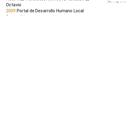
Octavio
2009
Portal de Desarrollo Humano Local
Sostenible
Masculinidades y desarrollo rural: una
nueva manera de satisfacer las
necesidades humanas esenciales y
defender la red de la vida (GAIA)
BOLT GONZÁLES, Alan
2003
Portal de Desarrollo Humano Local
Sostenible
Competitividad y Desarrollo Humano en el
Sector Agropecuario
SANTA CRUZ, Francisco; LIZÁRRAGA, Raúl;
REBOSIO, Guillermo
2006
Portal de Desarrollo Humano Local
Sostenible
Turismo rural comunitario en Costa Rica.
La experiencia del Programa de Pequeñas
Donaciones y sus Grupos Socios