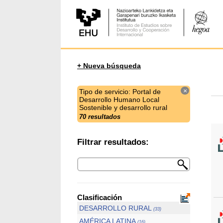
+ Nueva búsqueda
×
Tipo de servicio: Portal de
Desarrollo Humano Local
Sostenible y desarrollo rural
70 resultados
Filtrar resultados:
Clasificación
DESARROLLO RURAL
(33)
AMÉRICA LATINA
(16)