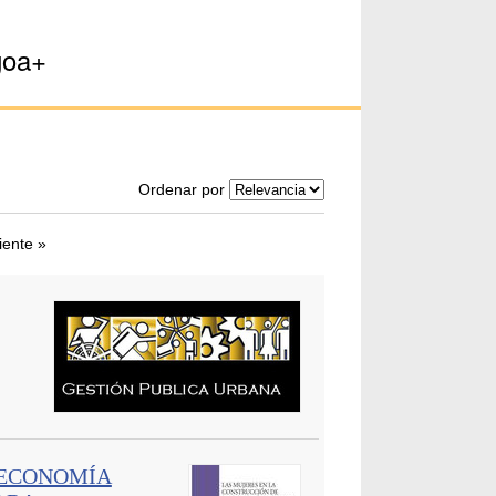
goa+
Ordenar por
iente »
 ECONOMÍA