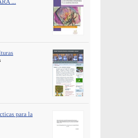
A ...
lturas
s
ticas para la