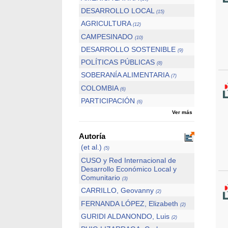
DESARROLLO LOCAL
(15)
AGRICULTURA
(12)
CAMPESINADO
(10)
DESARROLLO SOSTENIBLE
(9)
POLÍTICAS PÚBLICAS
(8)
SOBERANÍA ALIMENTARIA
(7)
COLOMBIA
(6)
PARTICIPACIÓN
(6)
Ver más
Autoría
(et al.)
(5)
CUSO y Red Internacional de
Desarrollo Económico Local y
Comunitario
(3)
CARRILLO, Geovanny
(2)
FERNANDA LÓPEZ, Elizabeth
(2)
GURIDI ALDANONDO, Luis
(2)