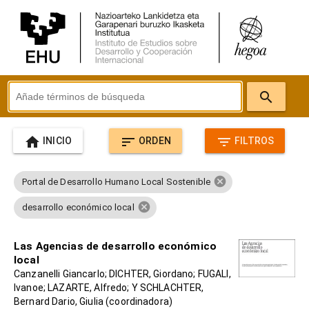
search
home
sort
filter_list
INICIO
ORDEN
FILTROS
cancel
Portal de Desarrollo Humano Local Sostenible
cancel
desarrollo económico local
Las Agencias de desarrollo económico
local
Canzanelli Giancarlo; DICHTER, Giordano; FUGALI,
Ivanoe; LAZARTE, Alfredo; Y SCHLACHTER,
Bernard Dario, Giulia (coordinadora)