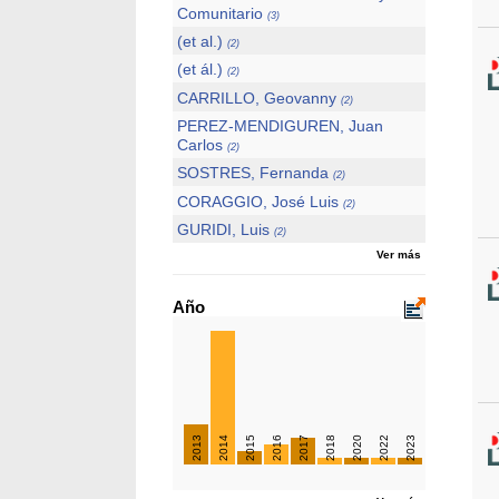
Comunitario
(3)
(et al.)
(2)
(et ál.)
(2)
CARRILLO, Geovanny
(2)
PEREZ-MENDIGUREN, Juan
Carlos
(2)
SOSTRES, Fernanda
(2)
CORAGGIO, José Luis
(2)
GURIDI, Luis
(2)
Ver más
Año
2013
2014
2015
2016
2017
2018
2020
2022
2023