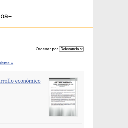
goa+
Ordenar por
uiente »
arrollo económico