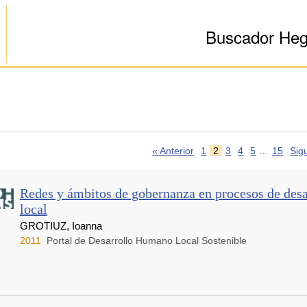
Buscador He
« Anterior
1
2
3
4
5
…
15
Sig
Redes y ámbitos de gobernanza en procesos de des
local
GROTIUZ, Ioanna
2011
Portal de Desarrollo Humano Local Sostenible