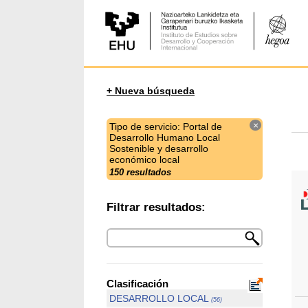
+ Nueva búsqueda
×
Tipo de servicio: Portal de
Desarrollo Humano Local
Sostenible y desarrollo
económico local
150 resultados
Filtrar resultados:
Clasificación
DESARROLLO LOCAL
(56)