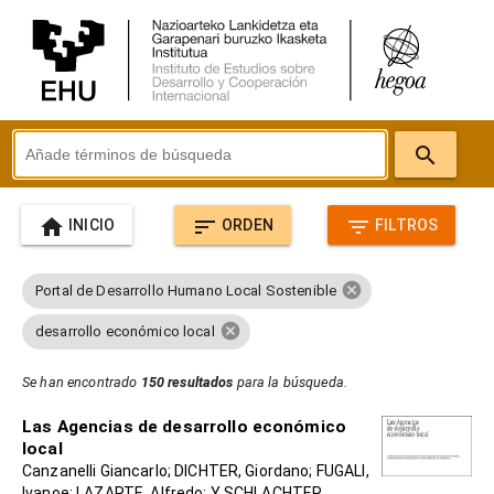
search
home
sort
filter_list
INICIO
ORDEN
FILTROS
cancel
Portal de Desarrollo Humano Local Sostenible
cancel
desarrollo económico local
Se han encontrado
150 resultados
para la búsqueda.
Las Agencias de desarrollo económico
local
Canzanelli Giancarlo; DICHTER, Giordano; FUGALI,
Ivanoe; LAZARTE, Alfredo; Y SCHLACHTER,