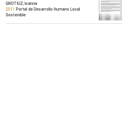
GROTIUZ, Ioanna
2011
Portal de Desarrollo Humano Local
Sostenible
El rol de los Gobiernos Locales en la
promoción del desarrollo económico
Centro Guaman Poma de Ayala
2007
Portal de Desarrollo Humano Local
Sostenible
Gobiernos Locales y Desarrollo
económico en América Latina y el Caribe.
ALBURQUERQUE, Francisco
1998
Portal de Desarrollo Humano Local
Sostenible
Guías metodológicas para la promoción
municipal del desarrollo económico local
ANTÚNEZ ANTÚNEZ, Rómulo (autor) y Aliaga
Chahud, Marcela (compilación)
2008
Portal de Desarrollo Humano Local