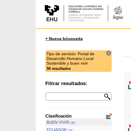
+ Nueva búsqueda
×
Tipo de servicio: Portal de
Desarrollo Humano Local
Sostenible y buen vivir
56 resultados
Filtrar resultados:
Clasificación
BUEN VIVIR
(46)
ECUADOR
(20)