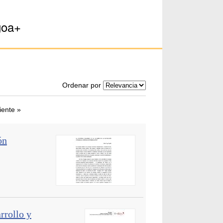
goa+
Ordenar por
iente »
ón
rrollo y