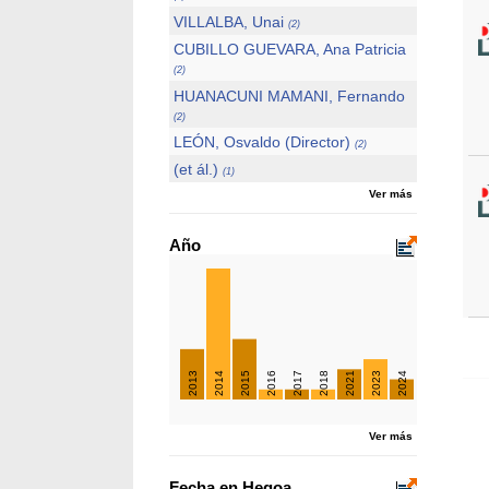
VILLALBA, Unai
(2)
CUBILLO GUEVARA, Ana Patricia
(2)
HUANACUNI MAMANI, Fernando
(2)
LEÓN, Osvaldo (Director)
(2)
(et ál.)
(1)
Ver más
Año
2013
2014
2015
2016
2017
2018
2021
2023
2024
Ver más
Fecha en Hegoa