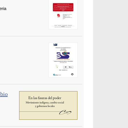
ria
mbio