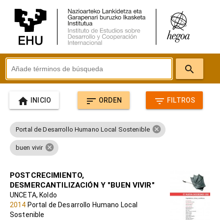
search
home
sort
filter_list
INICIO
ORDEN
FILTROS
cancel
Portal de Desarrollo Humano Local Sostenible
cancel
buen vivir
Se han encontrado
56 resultados
para la búsqueda.
POSTCRECIMIENTO,
DESMERCANTILIZACIÓN Y "BUEN VIVIR"
UNCETA, Koldo
2014
Portal de Desarrollo Humano Local