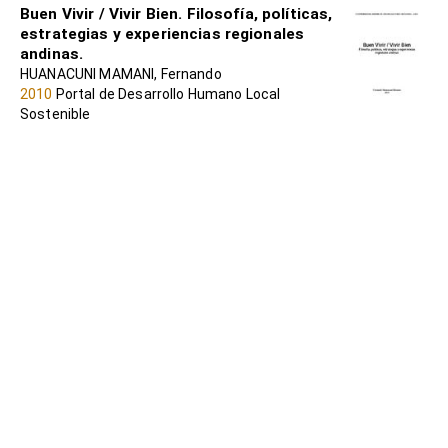
Buen Vivir / Vivir Bien. Filosofía, políticas,
estrategias y experiencias regionales
andinas.
HUANACUNI MAMANI, Fernando
2010
Portal de Desarrollo Humano Local
Sostenible
Metodologías para la construcción de
alternativas de vida
ITXASO BENGOETXEA LARRINAGA, Liliana
Zambrano-Quintero et al
2023
Portal de Desarrollo Humano Local
Sostenible
Sumak Kawsay / Buen Vivir y cambios
civilizatorios
LEÓN, Irene (coord)
2010
Portal de Desarrollo Humano Local
Sostenible
EL BUEN VIVIR : DEL SUMAK KAWSAY Y
SUMA QAMAÑA A LAS CONSTITUCIONES