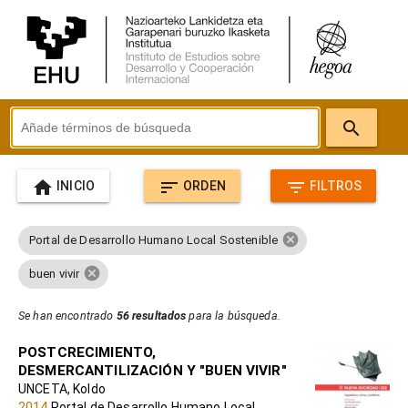
search
home
sort
filter_list
INICIO
ORDEN
FILTROS
cancel
Portal de Desarrollo Humano Local Sostenible
cancel
buen vivir
Se han encontrado
56 resultados
para la búsqueda.
POSTCRECIMIENTO,
DESMERCANTILIZACIÓN Y "BUEN VIVIR"
UNCETA, Koldo
2014
Portal de Desarrollo Humano Local