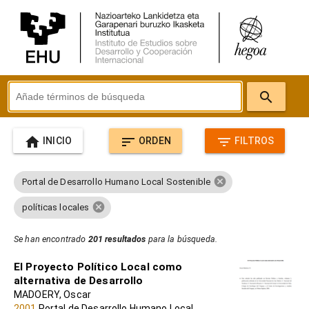
search
home
sort
filter_list
INICIO
ORDEN
FILTROS
cancel
Portal de Desarrollo Humano Local Sostenible
cancel
políticas locales
Se han encontrado
201 resultados
para la búsqueda.
El Proyecto Político Local como
alternativa de Desarrollo
MADOERY, Oscar
2001
Portal de Desarrollo Humano Local