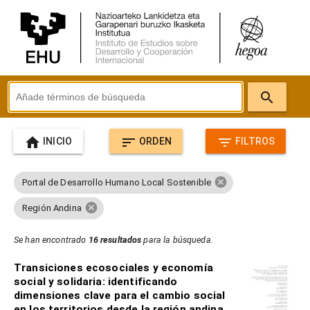
search
home
sort
filter_list
INICIO
ORDEN
FILTROS
cancel
Portal de Desarrollo Humano Local Sostenible
cancel
Región Andina
Se han encontrado
16 resultados
para la búsqueda.
Transiciones ecosociales y economía
social y solidaria: identificando
dimensiones clave para el cambio social
en los territorios desde la región andina