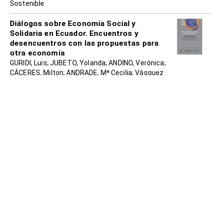
Sostenible
Diálogos sobre Economía Social y
Solidaria en Ecuador. Encuentros y
desencuentros con las propuestas para
otra economía
GURIDI, Luis; JUBETO, Yolanda; ANDINO, Verónica;
CÁCERES, Milton; ANDRADE, Mª Cecilia; Vásquez
Alexandra; Cabrera Mary; ESCOBAR, Lorena;
ORELLANA, Enrique; RAMÓN, Galo
2014
Portal de Desarrollo Humano Local
Sostenible
Transiciones ecosociales desde
experiencias de Economía Social y
Solidaria en Bolivia, Colombia, Ecuador y
Perú
VILLALBA, Unai; ARCOS-ALONSO, Asier; GAINZA
BARRENCUA, Xabier; (et al.)
2024
Portal de Desarrollo Humano Local
Sostenible