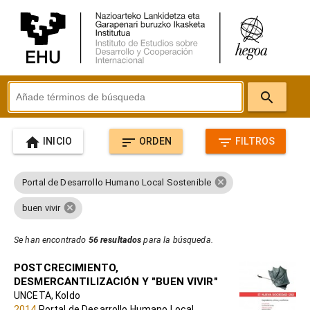
search
home
sort
filter_list
INICIO
ORDEN
FILTROS
cancel
Portal de Desarrollo Humano Local Sostenible
cancel
buen vivir
Se han encontrado
56 resultados
para la búsqueda.
POSTCRECIMIENTO,
DESMERCANTILIZACIÓN Y "BUEN VIVIR"
UNCETA, Koldo
2014
Portal de Desarrollo Humano Local