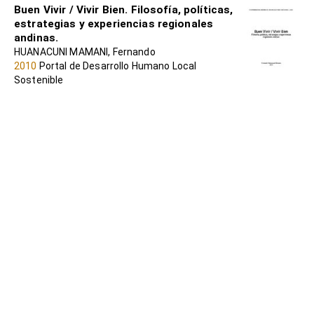
Buen Vivir / Vivir Bien. Filosofía, políticas,
estrategias y experiencias regionales
andinas.
HUANACUNI MAMANI, Fernando
2010
Portal de Desarrollo Humano Local
Sostenible
Metodologías para la construcción de
alternativas de vida
ITXASO BENGOETXEA LARRINAGA, Liliana
Zambrano-Quintero et al
2023
Portal de Desarrollo Humano Local
Sostenible
Sumak Kawsay / Buen Vivir y cambios
civilizatorios
LEÓN, Irene (coord)
2010
Portal de Desarrollo Humano Local
Sostenible
EL BUEN VIVIR : DEL SUMAK KAWSAY Y
SUMA QAMAÑA A LAS CONSTITUCIONES