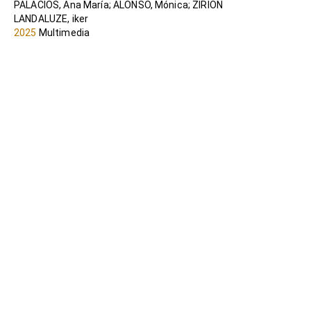
PALACIOS, Ana María; ALONSO, Mónica; ZIRION
LANDALUZE, iker
2025
Multimedia
CRÍTICAS AL MODELO DE CONSTRUCCIÓN
DE "PAZ LIBERAL" EN CONTEXTOS
POSTCONFLICTO EN EL ÁFRICA
SUBSAHARIANA
ZIRION LANDALUZE, Iker
2017
Biblioteca digital
Dosier: La protección frente a la violencia
sexual en conflictos armados.
Instrumentos jurídicos internacionales y
su aplicación = Dosierra: Sexu-
indarkeriaren aurreko babesa gatazka
armatuetan. Nazioarteko tresna juridikoak
eta haien aplikazioa
GUTIERREZ-SOLANA JOURNOUD, Ander; ZIRION
LANDALUZE, Iker
2020
Publicación Hegoa