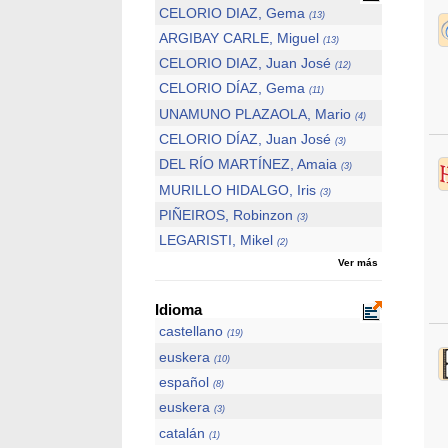
CELORIO DIAZ, Gema
(13)
ARGIBAY CARLE, Miguel
(13)
CELORIO DIAZ, Juan José
(12)
CELORIO DÍAZ, Gema
(11)
UNAMUNO PLAZAOLA, Mario
(4)
CELORIO DÍAZ, Juan José
(3)
DEL RÍO MARTÍNEZ, Amaia
(3)
MURILLO HIDALGO, Iris
(3)
PIÑEIROS, Robinzon
(3)
LEGARISTI, Mikel
(2)
Ver más
Idioma
castellano
(19)
euskera
(10)
español
(8)
euskera
(3)
catalán
(1)