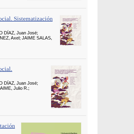
ocial. Sistematización
 DÍAZ, Juan José;
EZ, Axel; JAIME SALAS,
cial.
 DÍAZ, Juan José;
IME, Julio R.;
tación