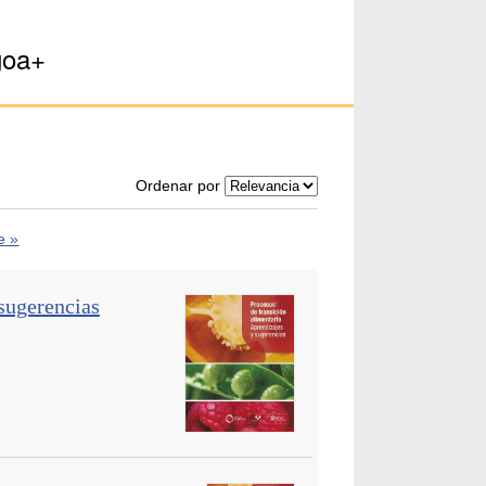
goa+
Ordenar por
e »
 sugerencias