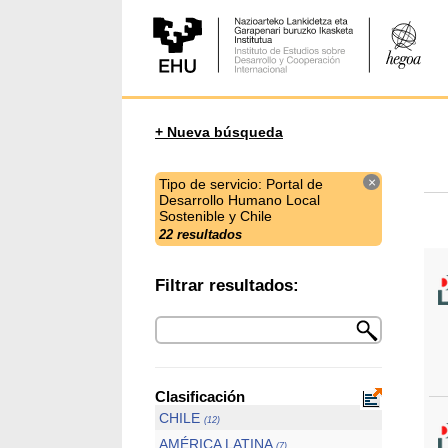
+ Nueva búsqueda
×
Tipo de servicio: Portal de
Desarrollo Humano Local
Sostenible y Chile
22 resultados
Filtrar resultados:
Clasificación
CHILE
(12)
AMÉRICA LATINA
(7)