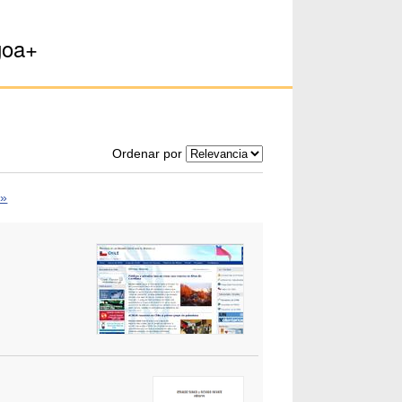
goa+
Ordenar por
 »