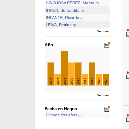
HINOJOSA PÉREZ, Melisa
(1)
IHNEN, Bernardita
(1)
INFANTE, Ricardo
(1)
LEIVA, Bettina
(1)
Ver más
Año
2005
2006
2008
2009
2010
2011
2012
2020
2023
Ver más
Fecha en Hegoa
Últimos dos años
(1)