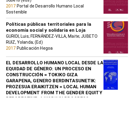
2017
Portal de Desarrollo Humano Local
Sostenible
Políticas públicas territoriales para la
economía social y solidaria en Loja
GURIDI, Luis; FERNÁNDEZ-VILLA, Maite; JUBETO
RUIZ, Yolanda; (Ed)
2017
Publicación Hegoa
EL DESARROLLO HUMANO LOCAL DESDE LA
EQUIDAD DE GÉNERO: UN PROCESO EN
CONSTRUCCIÓN = TOKIKO GIZA
GARAPENA, GENERO BERDINTASUNETIK:
PROZESUA ERAIKITZEN = LOCAL HUMAN
DEVELOPMENT FROM THE GENDER EQUITY
PERSPECTIVE: A WORK IN PROGRESS
JUBETO, Yolanda; LARRAÑAGA, Mertxe
2014
Biblioteca digital
POLÍTICAS PÚBLICAS TERRITORIALES
PARA LA ECONOMÍA SOCIAL Y SOLIDARIA