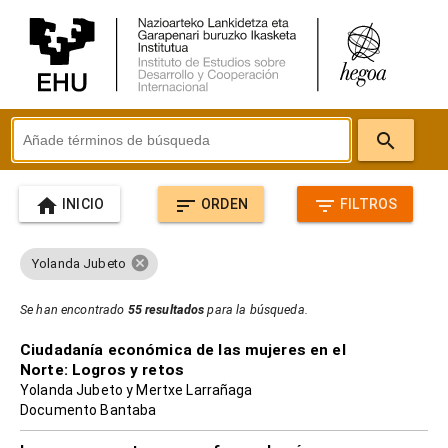
search
home
sort
filter_list
INICIO
ORDEN
FILTROS
cancel
Yolanda Jubeto
Se han encontrado
55 resultados
para la búsqueda.
Ciudadanía económica de las mujeres en el
Norte: Logros y retos
Yolanda Jubeto y Mertxe Larrañaga
Documento Bantaba