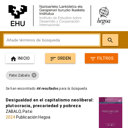
search
home
sort
filter_list
INICIO
ORDEN
FILTROS
cancel
Patxi Zabalo
Se han encontrado
44 resultados
para la búsqueda.
Desigualdad en el capitalismo neoliberal:
plutocracia, precariedad y pobreza
ZABALO, Patxi
2024
Publicación Hegoa