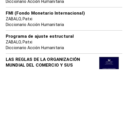
Diccionario Acción Humanitaria
FMI (Fondo Monetario Internacional)
ZABALO, Patxi
Diccionario Acción Humanitaria
Programa de ajuste estructural
ZABALO, Patxi
Diccionario Acción Humanitaria
LAS REGLAS DE LA ORGANIZACIÓN
MUNDIAL DEL COMERCIO Y SUS
EXTENSIONES: CONFLICTOS ENTRE
GLOBALIZACIÓN NEOLIBERAL Y
DESARROLLO. TESIS DOCTORAL
ZABALO, Patxi
2014
Biblioteca digital
LA ASOCIACIÓN TRANSATLÁNTICA DE
COMERCIO E INVERSIÓN EN SU CONTEXTO
ZABALO, Patxi
2014
Biblioteca digital