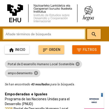
search
home
sort
filter_list
INICIO
ORDEN
FILTROS
cancel
Portal de Desarrollo Humano Local Sostenible
cancel
empoderamiento
Se han encontrado
43 resultados
para la búsqueda.
Empoderadas e Iguales
Programa de las Naciones Unidas para el
Desarrollo (PNUD)
2008
Portal de Desarrollo Humano Local