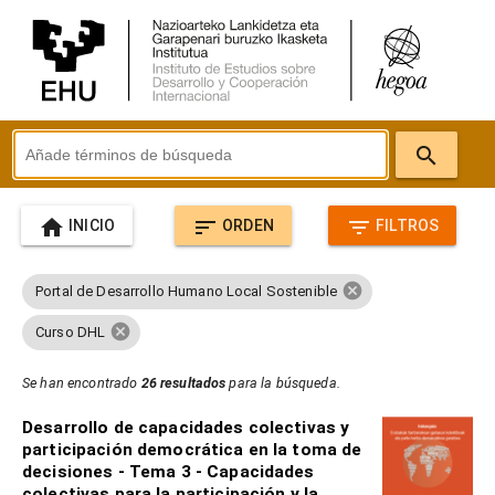
search
home
sort
filter_list
INICIO
ORDEN
FILTROS
cancel
Portal de Desarrollo Humano Local Sostenible
cancel
Curso DHL
Se han encontrado
26 resultados
para la búsqueda.
Desarrollo de capacidades colectivas y
participación democrática en la toma de
decisiones - Tema 3 - Capacidades
colectivas para la participación y la