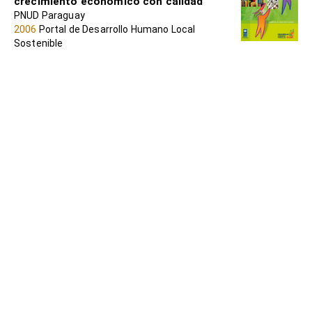
crecimiento económico con calidad
PNUD Paraguay
2006
Portal de Desarrollo Humano Local
Sostenible
El enfoque de capacidades de Sen en el
diseño y la implementación en programas
de reducción de la pobreza: promocionar
experiencias exitosas mediante grupos de
discusión
SCHISCHKA, John
2009
Portal de Desarrollo Humano Local
Sostenible
Participación ciudadana en programas de
reducción de la pobreza en América Latina:
Experiencias en Argentina, Chile, Perú y
Paraguay
IRARRÁZAVAL, Ignacio
2006
Portal de Desarrollo Humano Local
Sostenible
Manual para el control ciudadano de la