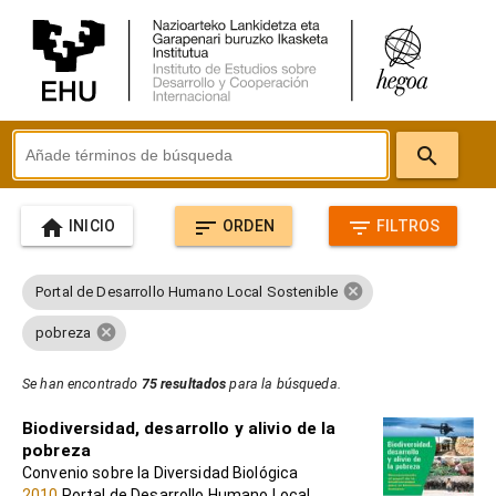
search
home
sort
filter_list
INICIO
ORDEN
FILTROS
cancel
Portal de Desarrollo Humano Local Sostenible
cancel
pobreza
Se han encontrado
75 resultados
para la búsqueda.
Biodiversidad, desarrollo y alivio de la
pobreza
Convenio sobre la Diversidad Biológica
2010
Portal de Desarrollo Humano Local