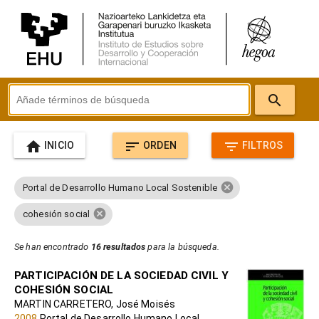
search
home
sort
filter_list
INICIO
ORDEN
FILTROS
cancel
Portal de Desarrollo Humano Local Sostenible
cancel
cohesión social
Se han encontrado
16 resultados
para la búsqueda.
PARTICIPACIÓN DE LA SOCIEDAD CIVIL Y
COHESIÓN SOCIAL
MARTIN CARRETERO, José Moisés
2008
Portal de Desarrollo Humano Local