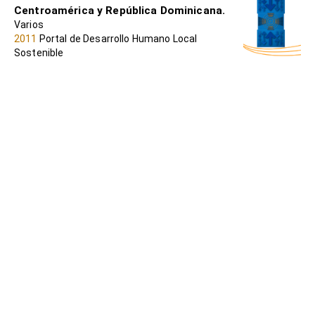
Centroamérica y República Dominicana.
Varios
2011
Portal de Desarrollo Humano Local
Sostenible
POSTCRECIMIENTO,
DESMERCANTILIZACIÓN Y "BUEN VIVIR"
UNCETA, Koldo
2014
Portal de Desarrollo Humano Local
Sostenible
Desarrollo territorial participativo y
negociado (DTPN). Un enfoque para el
desarrollo rural.
Dirección de Desarrollo Rural. FAO
2005
Portal de Desarrollo Humano Local
Sostenible
La cooperación descentralizada: modelos
en evolución para un mejor impacto
MALÉ, Jean-Pierre