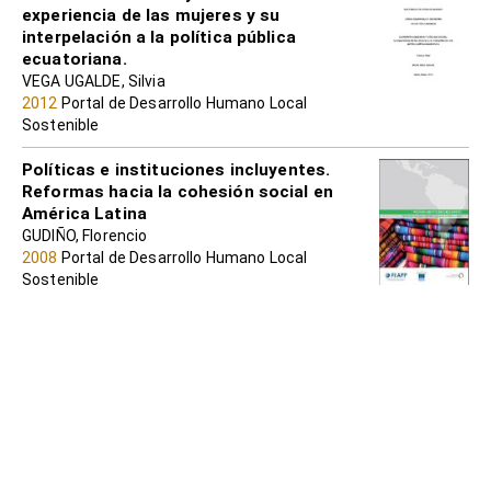
experiencia de las mujeres y su
interpelación a la política pública
ecuatoriana.
VEGA UGALDE, Silvia
2012
Portal de Desarrollo Humano Local
Sostenible
Políticas e instituciones incluyentes.
Reformas hacia la cohesión social en
América Latina
GUDIÑO, Florencio
2008
Portal de Desarrollo Humano Local
Sostenible
La política es un arma cargada de futuro.
La economía social y solidaria en Brasil y
Venezuela
HINTZE, Susana
2010
Portal de Desarrollo Humano Local
Sostenible
De la innovación social a la política