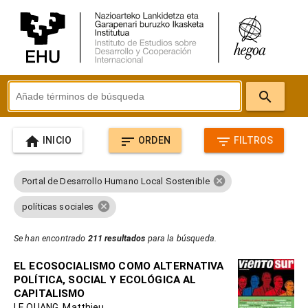
search
home
sort
filter_list
INICIO
ORDEN
FILTROS
cancel
Portal de Desarrollo Humano Local Sostenible
cancel
políticas sociales
Se han encontrado
211 resultados
para la búsqueda.
EL ECOSOCIALISMO COMO ALTERNATIVA
POLÍTICA, SOCIAL Y ECOLÓGICA AL
CAPITALISMO
LE QUANG, Matthieu