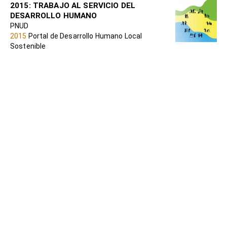
2015: TRABAJO AL SERVICIO DEL
DESARROLLO HUMANO
PNUD
2015
Portal de Desarrollo Humano Local
Sostenible
Políticas de mercado de trabajo y pobreza
rural en América Latina (Tomo 1)
Varios
2012
Portal de Desarrollo Humano Local
Sostenible
Políticas de mercado de trabajo y pobreza
rural en América Latina (Tomo 2)
Varios
2012
Portal de Desarrollo Humano Local
Sostenible
Economía social y solidaria: nuestro
camino común hacia el Trabajo Decente
OIT