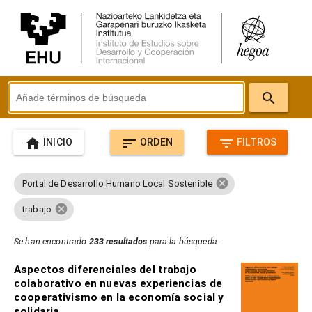
search
home
sort
filter_list
INICIO
ORDEN
FILTROS
cancel
Portal de Desarrollo Humano Local Sostenible
cancel
trabajo
Se han encontrado
233 resultados
para la búsqueda.
Aspectos diferenciales del trabajo
colaborativo en nuevas experiencias de
cooperativismo en la economía social y
solidaria