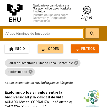
search
home
sort
filter_list
INICIO
ORDEN
FILTROS
cancel
Portal de Desarrollo Humano Local Sostenible
cancel
biodiversidad
Se han encontrado
25 resultados
para la búsqueda.
Explorando los vínculos entre la
biodiversidad y la calidad de vida
AGUADO, Mateo; CORRALIZA, José Antonio;
CANTERA, Xiomara; (et al.)