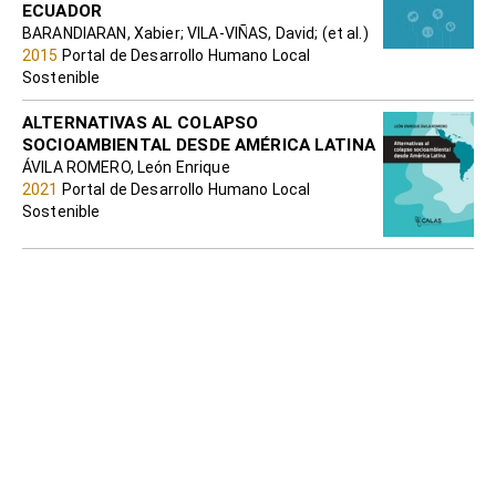
ECUADOR
BARANDIARAN, Xabier; VILA-VIÑAS, David; (et al.)
2015
Portal de Desarrollo Humano Local
Sostenible
ALTERNATIVAS AL COLAPSO
SOCIOAMBIENTAL DESDE AMÉRICA LATINA
ÁVILA ROMERO, León Enrique
2021
Portal de Desarrollo Humano Local
Sostenible
DECRECIMIENTO: UNA DEFENSA
BURTON, Mark; SOMERVILLE, Peter
2019
Portal de Desarrollo Humano Local
Sostenible
Ambiente, sustentabilidad y desarrollo:
una revisión de los encuentros y