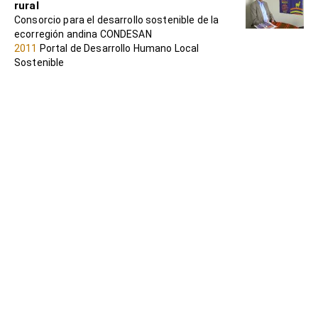
rural
Consorcio para el desarrollo sostenible de la
ecorregión andina CONDESAN
2011
Portal de Desarrollo Humano Local
Sostenible
El impulso de la solidaridad económica en
América Latina en el contexto de crisis del
patrón de poder capitalista, colonial-
moderno. Hacia el Buen Vivir y la
descolonialidad del poder.
MARAÑÓN-PIMENTEL, Boris
2014
Portal de Desarrollo Humano Local
Sostenible
Economía social y solidaria
LEÓN, Osvaldo (Director)
2008
Portal de Desarrollo Humano Local
Sostenible
Cooperativismos y socialismo. Una mirada