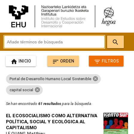
search
home
sort
filter_list
INICIO
ORDEN
FILTROS
cancel
Portal de Desarrollo Humano Local Sostenible
cancel
capital social
Se han encontrado
61 resultados
para la búsqueda.
EL ECOSOCIALISMO COMO ALTERNATIVA
POLÍTICA, SOCIAL Y ECOLÓGICA AL
CAPITALISMO
LE QUANG, Matthieu