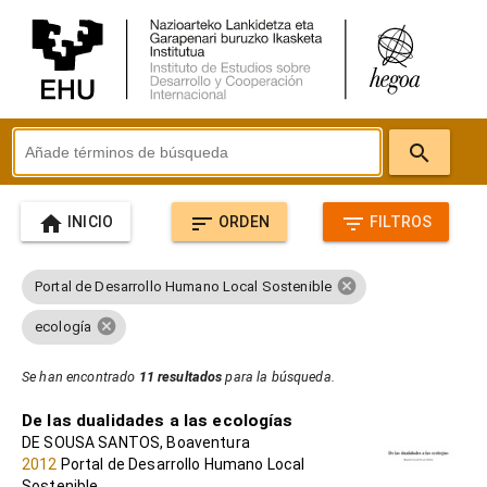
search
home
sort
filter_list
INICIO
ORDEN
FILTROS
cancel
Portal de Desarrollo Humano Local Sostenible
cancel
ecología
Se han encontrado
11 resultados
para la búsqueda.
De las dualidades a las ecologías
DE SOUSA SANTOS, Boaventura
2012
Portal de Desarrollo Humano Local
Sostenible