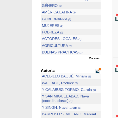
GÉNERO
(3)
AMÉRICA LATINA
(2)
GOBERNANZA
(2)
MUJERES
(2)
POBREZA
(2)
ACTORES LOCALES
(1)
AGRICULTURA
(1)
BUENAS PRÁCTICAS
(1)
Ver más
Autoría
ACEBILLO BAQUÉ, Miriam
(1)
WALLACE, Rodrick
(1)
Y CALABUIG TORMO, Carola
(1)
Y SAN MIGUEL ABAD, Nava
(coordinadoras)
(1)
Y SINGH, Navsharan
(1)
BARROSO SEVILLANO, Manuel