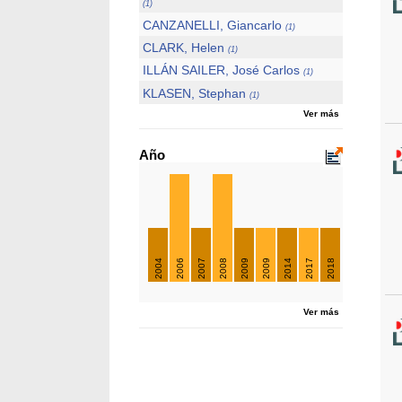
(1)
CANZANELLI, Giancarlo
(1)
CLARK, Helen
(1)
ILLÁN SAILER, José Carlos
(1)
KLASEN, Stephan
(1)
Ver más
Año
2004
2006
2007
2008
2009
2009
2014
2017
2018
Ver más