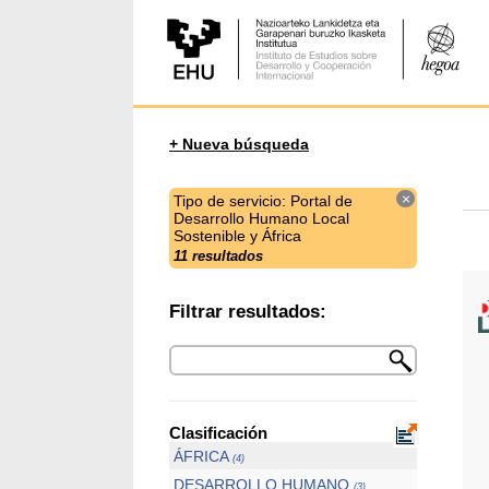
+ Nueva búsqueda
×
Tipo de servicio: Portal de
Desarrollo Humano Local
Sostenible y África
11 resultados
Filtrar resultados:
Clasificación
ÁFRICA
(4)
DESARROLLO HUMANO
(3)