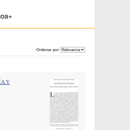
goa+
Ordenar por
A Y