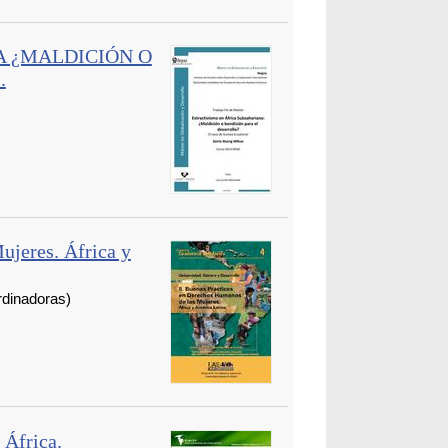
A ¿MALDICIÓN O
.
ujeres. África y
dinadoras)
 África.