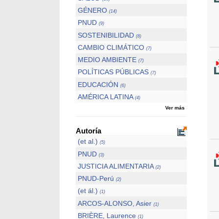
GÉNERO
(14)
PNUD
(9)
SOSTENIBILIDAD
(8)
CAMBIO CLIMÁTICO
(7)
MEDIO AMBIENTE
(7)
POLÍTICAS PÚBLICAS
(7)
EDUCACIÓN
(6)
AMÉRICA LATINA
(4)
Ver más
Autoría
(et al.)
(5)
PNUD
(3)
JUSTICIA ALIMENTARIA
(2)
PNUD-Perú
(2)
(et ál.)
(1)
ARCOS-ALONSO, Asier
(1)
BRIÈRE, Laurence
(1)