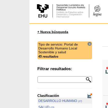
+ Nueva búsqueda
×
Tipo de servicio: Portal de
Desarrollo Humano Local
Sostenible y salud
45 resultados
Filtrar resultados:
Clasificación
DESARROLLO HUMANO
(17)
SALUD
(15)