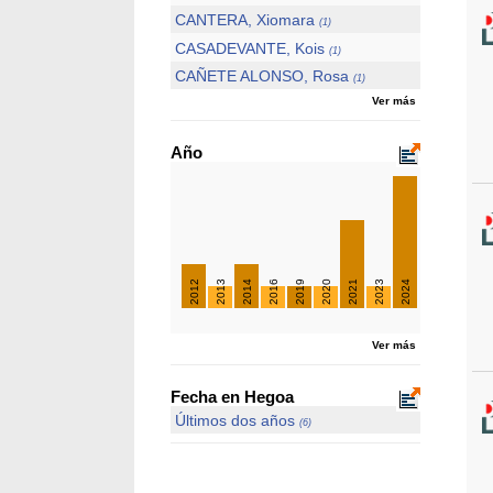
CANTERA, Xiomara
(1)
CASADEVANTE, Kois
(1)
CAÑETE ALONSO, Rosa
(1)
Ver más
Año
2012
2013
2014
2016
2019
2020
2021
2023
2024
Ver más
Fecha en Hegoa
Últimos dos años
(6)