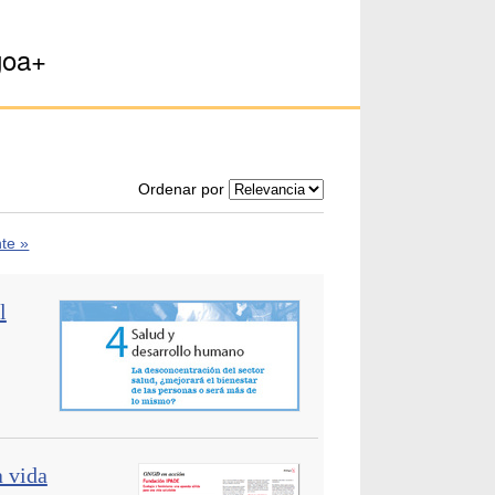
goa+
Ordenar por
nte »
l
a vida