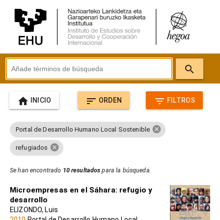
search
home
sort
filter_list
INICIO
ORDEN
FILTROS
cancel
Portal de Desarrollo Humano Local Sostenible
cancel
refugiados
Se han encontrado
10 resultados
para la búsqueda.
Microempresas en el Sáhara: refugio y
desarrollo
ELIZONDO, Luis
2010
Portal de Desarrollo Humano Local