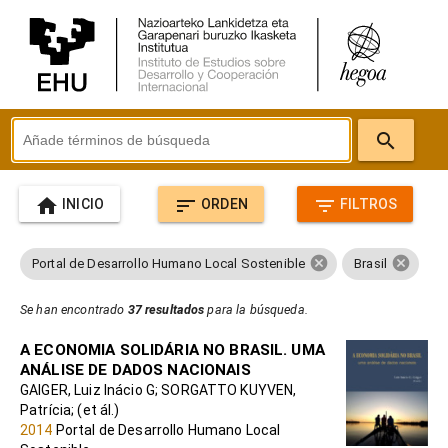
search
home
sort
filter_list
INICIO
ORDEN
FILTROS
cancel
cancel
Portal de Desarrollo Humano Local Sostenible
Brasil
Se han encontrado
37 resultados
para la búsqueda.
A ECONOMIA SOLIDÁRIA NO BRASIL. UMA
ANÁLISE DE DADOS NACIONAIS
GAIGER, Luiz Inácio G; SORGATTO KUYVEN,
Patrícia; (et ál.)
2014
Portal de Desarrollo Humano Local