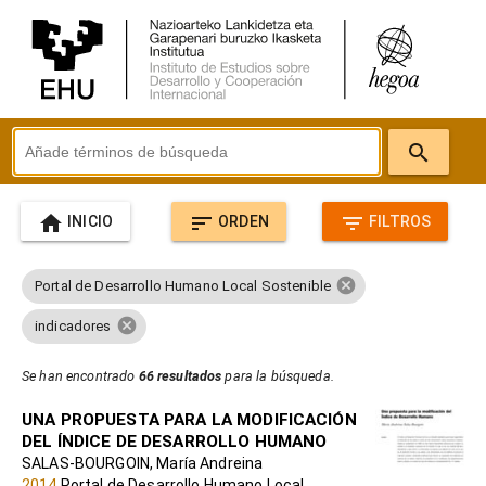
search
home
sort
filter_list
INICIO
ORDEN
FILTROS
cancel
Portal de Desarrollo Humano Local Sostenible
cancel
indicadores
Se han encontrado
66 resultados
para la búsqueda.
UNA PROPUESTA PARA LA MODIFICACIÓN
DEL ÍNDICE DE DESARROLLO HUMANO
SALAS-BOURGOIN, María Andreina
2014
Portal de Desarrollo Humano Local