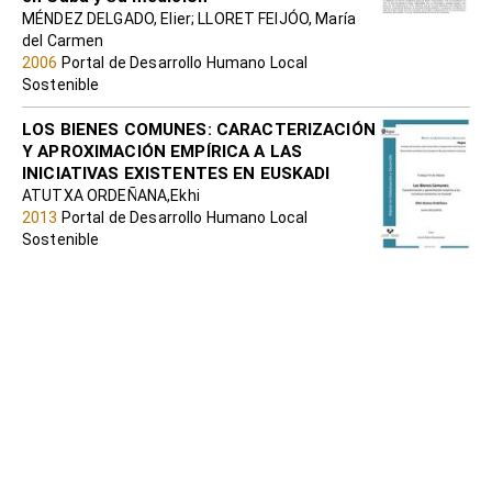
MÉNDEZ DELGADO, Elier; LLORET FEIJÓO, María
del Carmen
2006
Portal de Desarrollo Humano Local
Sostenible
LOS BIENES COMUNES: CARACTERIZACIÓN
Y APROXIMACIÓN EMPÍRICA A LAS
INICIATIVAS EXISTENTES EN EUSKADI
ATUTXA ORDEÑANA,Ekhi
2013
Portal de Desarrollo Humano Local
Sostenible
ERALDABIDE: HERRAMIENTA PARA LA
IDENTIFICACIÓN Y AUTO EVALUACIÓN DE
INICIATIVA DE COMERCIO Y CONSUMO
JUSTAS Y TRASNFORMADORAS EN LO
LOCAL Y EN LO GLOBAL = ERALDABIDE:
MERKATARITZA ETA KONTSUMO EKIMEN
JUSTUAK ETA ERALDATZAILEAK
IDENTIFIKATZEKO ETA AUTO -
EBALUATZEKO TRESNA , TOKIKO ETA
GLOBAL MAILAN