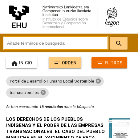
search
home
sort
filter_list
INICIO
ORDEN
FILTROS
cancel
Portal de Desarrollo Humano Local Sostenible
cancel
transnacionales
Se han encontrado
18 resultados
para la búsqueda.
LOS DERECHOS DE LOS PUEBLOS
INDÍGENAS Y EL PODER DE LAS EMPRESAS
TRANSNACIONALES: EL CASO DEL PUEBLO
MAPUCHE EN EL YACIMIENTO DE VACA