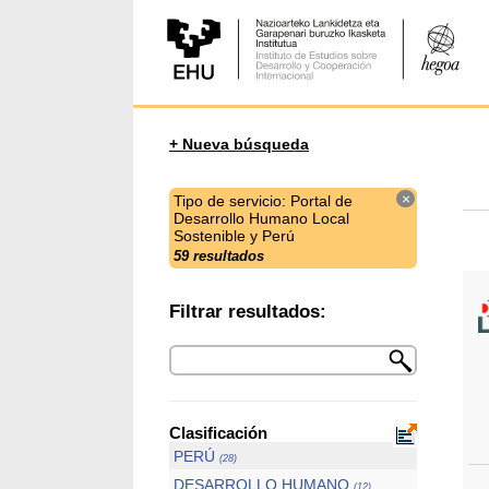
+ Nueva búsqueda
×
Tipo de servicio: Portal de
Desarrollo Humano Local
Sostenible y Perú
59 resultados
Filtrar resultados:
Clasificación
PERÚ
(28)
DESARROLLO HUMANO
(12)