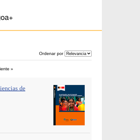
goa+
Ordenar por
iente »
riencias de