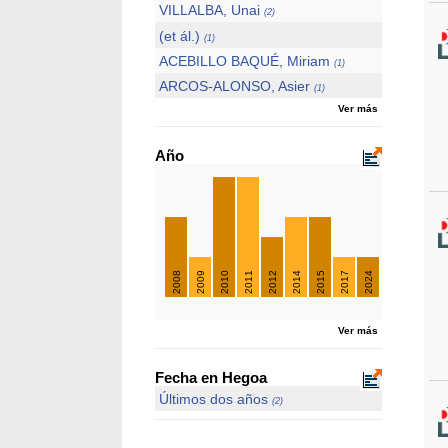
VILLALBA, Unai
(2)
(et ál.)
(1)
ACEBILLO BAQUÉ, Miriam
(1)
ARCOS-ALONSO, Asier
(1)
Ver más
Año
2008
2009
2010
2011
2012
2014
2015
2017
2024
Ver más
Fecha en Hegoa
Últimos dos años
(2)