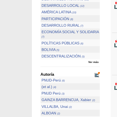
DESARROLLO LOCAL
(12)
AMÉRICA LATINA
(10)
PARTICIPACIÓN
(8)
DESARROLLO RURAL
(7)
ECONOMÍA SOCIAL Y SOLIDARIA
(7)
POLÍTICAS PÚBLICAS
(6)
BOLIVIA
(5)
DESCENTRALIZACIÓN
(5)
Ver más
Autoría
PNUD-Perú
(6)
(et al.)
(4)
PNUD Perú
(3)
GAINZA BARRENCUA, Xabier
(2)
VILLALBA, Unai
(2)
ALBOAN
(2)